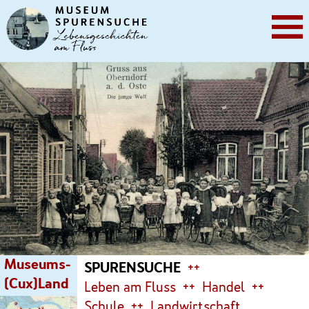
Museums-
SPURENSUCHE
(Cux)Land
Leben am Fluss
Handel
Schule
Landwirtschaft